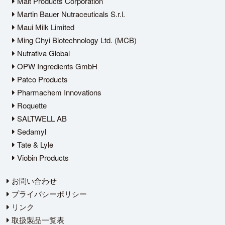
Malt Products Corporation
Martin Bauer Nutraceuticals S.r.l.
Maui Milk Limited
Ming Chyi Biotechnology Ltd. (MCB)
Nutrativa Global
OPW Ingredients GmbH
Patco Products
Pharmachem Innovations
Roquette
SALTWELL AB
Sedamyl
Tate & Lyle
Viobin Products
お問い合わせ
プライバシーポリシー
リンク
取扱製品一覧表