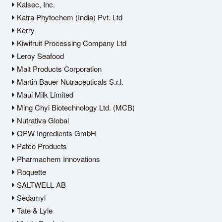
Kalsec, Inc.
Katra Phytochem (India) Pvt. Ltd
Kerry
Kiwifruit Processing Company Ltd
Leroy Seafood
Malt Products Corporation
Martin Bauer Nutraceuticals S.r.l.
Maui Milk Limited
Ming Chyi Biotechnology Ltd. (MCB)
Nutrativa Global
OPW Ingredients GmbH
Patco Products
Pharmachem Innovations
Roquette
SALTWELL AB
Sedamyl
Tate & Lyle