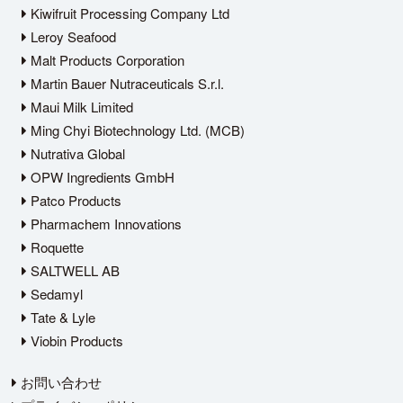
Kiwifruit Processing Company Ltd
Leroy Seafood
Malt Products Corporation
Martin Bauer Nutraceuticals S.r.l.
Maui Milk Limited
Ming Chyi Biotechnology Ltd. (MCB)
Nutrativa Global
OPW Ingredients GmbH
Patco Products
Pharmachem Innovations
Roquette
SALTWELL AB
Sedamyl
Tate & Lyle
Viobin Products
お問い合わせ