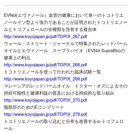
EVNol(エヴァノール）血管の健康において単一のトコトリエ
ノールイソ型より強力であることが証明されたトコトリエノー
ルとトコフェロールの全種類を含有する複合体
http://www.koyojapan.jp/pdf/TOPIX_267.pdf
ウォール・ストリート・ジャーナルで特集されたレッドパーム
オイルとエヴァノール スープラバイオ（EVNol SupraBio)の
健康上の利点
http://www.koyojapan.jp/pdf/TOPIX_268.pdf
トコトリエノールを使って行われた臨床試験一覧
http://www.koyojapan.jp/pdf/TOPIX_269.pdf
マレーシアのレッドパームオイル ドクター・オズによるその
持続可能性と健康利益の普及における持続的な取り組み
http://www.koyojapan.jp/pdf/TOPIX_270.pdf
脂肪肝のためのEコンプリート
http://www.koyojapan.jp/pdf/TOPIX_278.pdf
トコトリエノールの取り込むと分布を改善するα-トコフェロ
ール