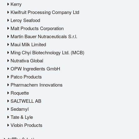
Kerry
Kiwifruit Processing Company Ltd
Leroy Seafood
Malt Products Corporation
Martin Bauer Nutraceuticals S.r.l.
Maui Milk Limited
Ming Chyi Biotechnology Ltd. (MCB)
Nutrativa Global
OPW Ingredients GmbH
Patco Products
Pharmachem Innovations
Roquette
SALTWELL AB
Sedamyl
Tate & Lyle
Viobin Products