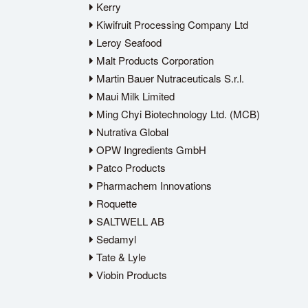
Kerry
Kiwifruit Processing Company Ltd
Leroy Seafood
Malt Products Corporation
Martin Bauer Nutraceuticals S.r.l.
Maui Milk Limited
Ming Chyi Biotechnology Ltd. (MCB)
Nutrativa Global
OPW Ingredients GmbH
Patco Products
Pharmachem Innovations
Roquette
SALTWELL AB
Sedamyl
Tate & Lyle
Viobin Products