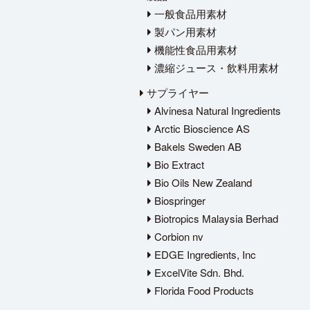
一般食品用素材
製パン用素材
機能性食品用素材
濃縮ジュース・飲料用素材
サプライヤー
Alvinesa Natural Ingredients
Arctic Bioscience AS
Bakels Sweden AB
Bio Extract
Bio Oils New Zealand
Biospringer
Biotropics Malaysia Berhad
Corbion nv
EDGE Ingredients, Inc
ExcelVite Sdn. Bhd.
Florida Food Products