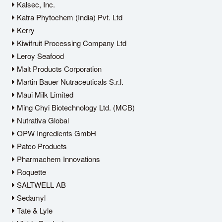
Kalsec, Inc.
Katra Phytochem (India) Pvt. Ltd
Kerry
Kiwifruit Processing Company Ltd
Leroy Seafood
Malt Products Corporation
Martin Bauer Nutraceuticals S.r.l.
Maui Milk Limited
Ming Chyi Biotechnology Ltd. (MCB)
Nutrativa Global
OPW Ingredients GmbH
Patco Products
Pharmachem Innovations
Roquette
SALTWELL AB
Sedamyl
Tate & Lyle