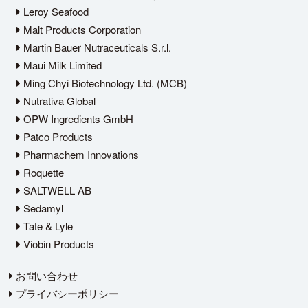
Leroy Seafood
Malt Products Corporation
Martin Bauer Nutraceuticals S.r.l.
Maui Milk Limited
Ming Chyi Biotechnology Ltd. (MCB)
Nutrativa Global
OPW Ingredients GmbH
Patco Products
Pharmachem Innovations
Roquette
SALTWELL AB
Sedamyl
Tate & Lyle
Viobin Products
お問い合わせ
プライバシーポリシー