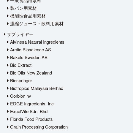
一般食品用素材
製パン用素材
機能性食品用素材
濃縮ジュース・飲料用素材
サプライヤー
Alvinesa Natural Ingredients
Arctic Bioscience AS
Bakels Sweden AB
Bio Extract
Bio Oils New Zealand
Biospringer
Biotropics Malaysia Berhad
Corbion nv
EDGE Ingredients, Inc
ExcelVite Sdn. Bhd.
Florida Food Products
Grain Processing Corporation