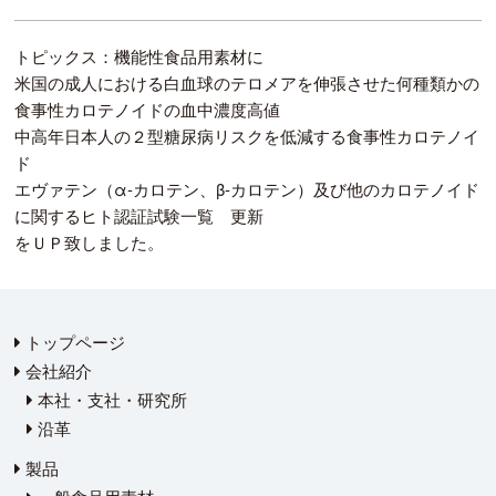
トピックス：機能性食品用素材に
米国の成人における白血球のテロメアを伸張させた何種類かの
食事性カロテノイドの血中濃度高値
中高年日本人の２型糖尿病リスクを低減する食事性カロテノイ
ド
エヴァテン（α-カロテン、β-カロテン）及び他のカロテノイド
に関するヒト認証試験一覧 更新
をＵＰ致しました。
トップページ
会社紹介
本社・支社・研究所
沿革
製品