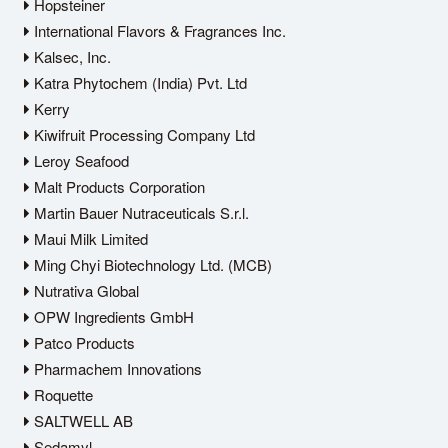
Hopsteiner
International Flavors & Fragrances Inc.
Kalsec, Inc.
Katra Phytochem (India) Pvt. Ltd
Kerry
Kiwifruit Processing Company Ltd
Leroy Seafood
Malt Products Corporation
Martin Bauer Nutraceuticals S.r.l.
Maui Milk Limited
Ming Chyi Biotechnology Ltd. (MCB)
Nutrativa Global
OPW Ingredients GmbH
Patco Products
Pharmachem Innovations
Roquette
SALTWELL AB
Sedamyl