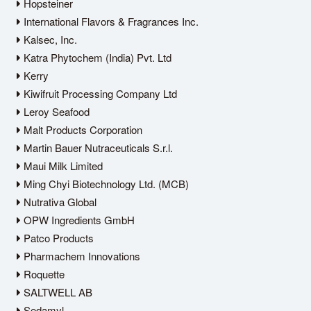
Hopsteiner
International Flavors & Fragrances Inc.
Kalsec, Inc.
Katra Phytochem (India) Pvt. Ltd
Kerry
Kiwifruit Processing Company Ltd
Leroy Seafood
Malt Products Corporation
Martin Bauer Nutraceuticals S.r.l.
Maui Milk Limited
Ming Chyi Biotechnology Ltd. (MCB)
Nutrativa Global
OPW Ingredients GmbH
Patco Products
Pharmachem Innovations
Roquette
SALTWELL AB
Sedamyl