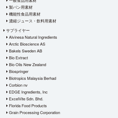
一般食品用素材
製パン用素材
機能性食品用素材
濃縮ジュース・飲料用素材
サプライヤー
Alvinesa Natural Ingredients
Arctic Bioscience AS
Bakels Sweden AB
Bio Extract
Bio Oils New Zealand
Biospringer
Biotropics Malaysia Berhad
Corbion nv
EDGE Ingredients, Inc
ExcelVite Sdn. Bhd.
Florida Food Products
Grain Processing Corporation